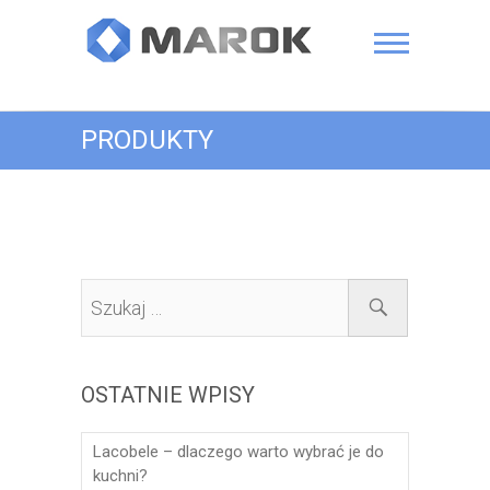
Skip
to
content
Marok
PRODUKTY
Szukaj
…
OSTATNIE WPISY
Lacobele – dlaczego warto wybrać je do
kuchni?