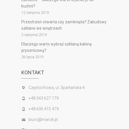
kuchni?
12 sierpnia 2019
Przestrzeń otwarta czy zamknięta? Zabudowy
szklane we wnętrzach
2 sierpnia 2019
Dlaczego warto wybrać szklaną kabinę
prysznicową?
26 lipca 2019
KONTAKT
Częstochowa, ul. Spartańska 4
+48 343 627 179
+48 606 415 479
biuro@marok.pl